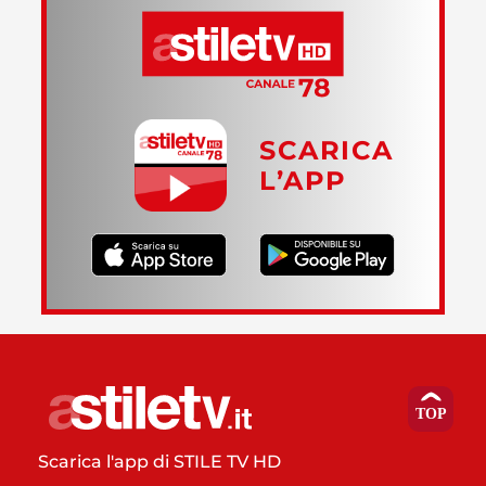
SCARICA
L’APP
Scarica l'app di STILE TV HD