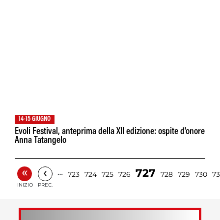
14-15 GIUGNO
Evoli Festival, anteprima della XII edizione: ospite d'onore
Anna Tatangelo
«
‹
727
…
723
724
725
726
728
729
730
73
INIZIO
PREC.