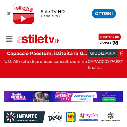
Stile TV HD
OTTIENI
Canale 78
Capaccio Paestum, istituita la Guardia Medica Turistica presso il Psaut di Piazza Santini
GIUDIZIARIA
12:25
icue consultazioni tra
CAPACCIO PAESTUM. Nell’ambito delle co
finaliz...