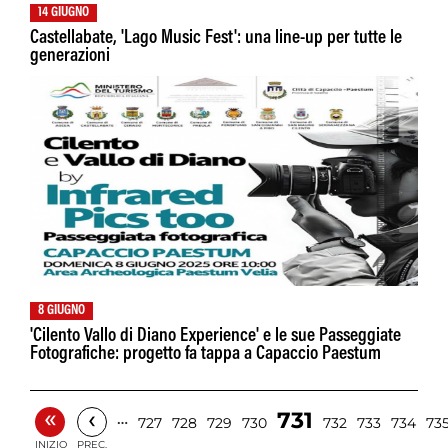
14 GIUGNO
Castellabate, 'Lago Music Fest': una line-up per tutte le
generazioni
8 GIUGNO
'Cilento Vallo di Diano Experience' e le sue Passeggiate
Fotografiche: progetto fa tappa a Capaccio Paestum
«
‹
731
…
727
728
729
730
732
733
734
73
INIZIO
PREC.