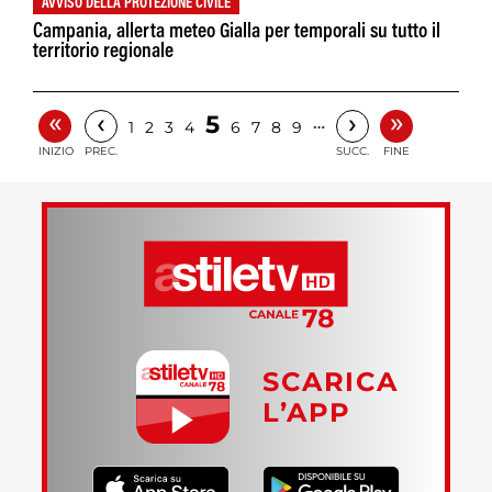
AVVISO DELLA PROTEZIONE CIVILE
Campania, allerta meteo Gialla per temporali su tutto il
territorio regionale
«
»
‹
›
5
…
1
2
3
4
6
7
8
9
INIZIO
PREC.
SUCC.
FINE
SCARICA
L’APP