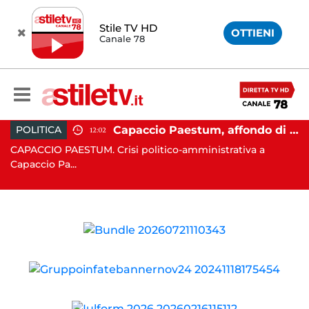
Stile TV HD
OTTIENI
Canale 78
 Campi Flegrei, nuova scossa e sciame sismico
Capaccio Paestum, affondo di Forza Italia: "Paolino è arrivato al capolinea"
POLITICA
12:02
CAPACCIO PAESTUM. Crisi politico-amministrativa a
AV
Capaccio Pa...
un