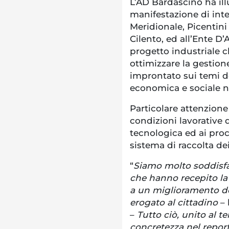
L’AD Bardascino ha ill
manifestazione di int
Meridionale, Picentini 
Cilento, ed all’Ente D
progetto industriale ch
ottimizzare la gestione
improntato sui temi de
economica e sociale n
Particolare attenzione
condizioni lavorative 
tecnologica ed ai proc
sistema di raccolta dei 
“
Siamo molto soddisfat
che hanno recepito la 
a un miglioramento del
erogato al cittadino
–
–
Tutto ciò, unito al t
concretezza nel report