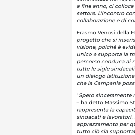
a fine anno, ci colloca
settore. L’incontro con
collaborazione e di co
Erasmo Venosi della FP
progetto che si inser
visione, poiché è evid
unico e supporta la tr
percorso conduca ai ri
tutte le sigle sindacal
un dialogo istituzion
che la Campania possa 
"
Spero sinceramente n
– ha detto Massimo St
rappresenta la capacità
sindacati e lavoratori
apprezzamento per que
tutto ciò sia supportat