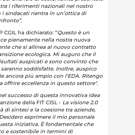
 tra i riferimenti nazionali nel nostro
 i sindacati rientra in un’ottica di
nfronto”.
 CGIL ha dichiarato: “
Questo è un
isce pienamente nella nostra nuova
ente che si allinea al nuovo contratto
ansizione ecologica. Mi auguro che il
sultati auspicati e sono convinto che
i saranno soddisfatte. Inoltre, auspico
ale ancora più ampio con l'EDA. Ritengo
offrire eccellenza in questo settore".
el successo di questa innovativa idea
anzione della FIT CISL -
La visione 2.0
 di sintesi e la coesione tra aziende,
. Desidero esprimere il mio personale
sta iniziativa. È fondamentale che
o e sostenibile in termini di