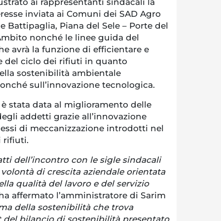
ustrato ai rappresentanti sindacali la
eresse inviata ai Comuni dei SAD Agro
e Battipaglia, Piana del Sele – Porte del
’Ambito nonché le linee guida del
e avrà la funzione di efficientare e
 del ciclo dei rifiuti in quanto
lla sostenibilità ambientale
onché sull’innovazione tecnologica.
 è stata data al miglioramento delle
degli addetti grazie all’innovazione
essi di meccanizzazione introdotti nel
rifiuti.
ti dell’incontro con le sigle sindacali
volontà di crescita aziendale orientata
la qualità del lavoro e del servizio
 ha affermato l’amministratore di Sarim
ema della sostenibilità che trova
 del bilancio di sostenibilità presentato