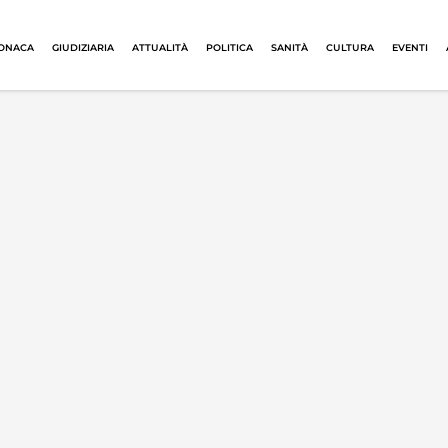
ONACA
GIUDIZIARIA
ATTUALITÀ
POLITICA
SANITÀ
CULTURA
EVENTI