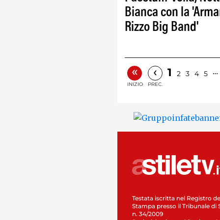
Bianca con la 'Arm
Rizzo Big Band'
«
‹
1
…
2
3
4
5
INIZIO
PREC.
Testata iscritta nel Registro de
Stampa presso il Tribunale di 
n. 34/2009