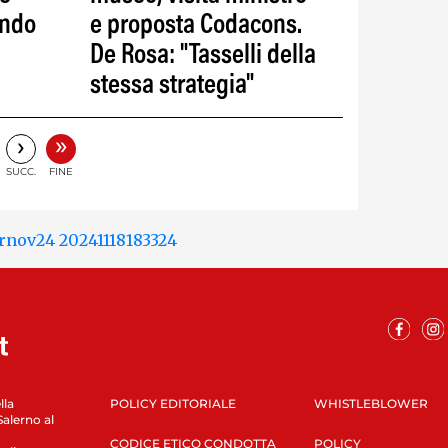
ando
e proposta Codacons.
De Rosa: "Tasselli della
stessa strategia"
»
›
SUCC.
FINE
lla
POLICY EDITORIALE
WHISTLEBLOWER
Salerno al
CODICE ETICO CONDOTTA
POLICY