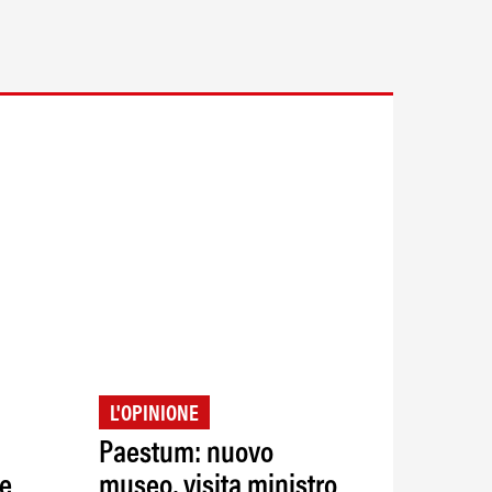
L'OPINIONE
Paestum: nuovo
te
museo, visita ministro