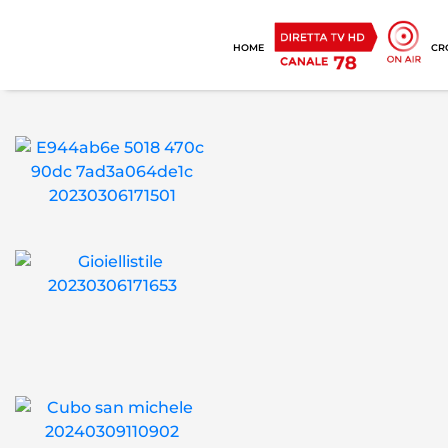
HOME
CR