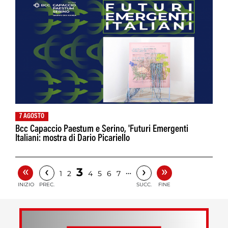
7 AGOSTO
Bcc Capaccio Paestum e Serino, 'Futuri Emergenti
Italiani: mostra di Dario Picariello
«
»
‹
›
3
…
1
2
4
5
6
7
INIZIO
PREC.
SUCC.
FINE