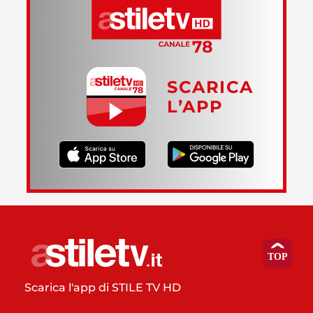
SCARICA
L’APP
Scarica l'app di STILE TV HD