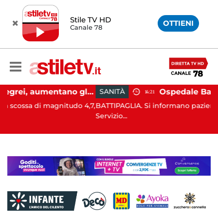
Stile TV HD
OTTIENI
Canale 78
Campi Flegrei, aumentano gli sfollati e infuria lo scontro politico
SANITÀ
14:21
gnitudo 4,7,
BATTIPAGLIA. Si informano pazienti e donatori che
Servizio...