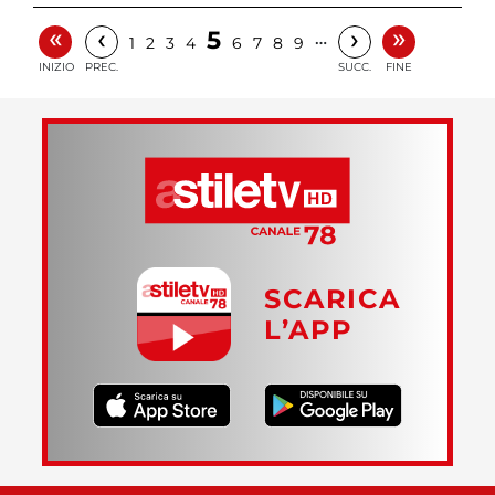
«
»
‹
›
5
…
1
2
3
4
6
7
8
9
INIZIO
PREC.
SUCC.
FINE
SCARICA
L’APP