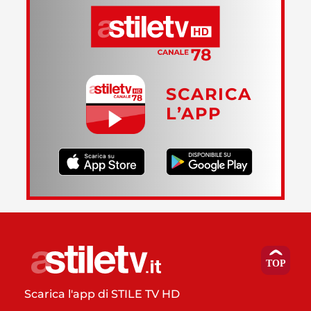
SCARICA
L’APP
Scarica l'app di STILE TV HD