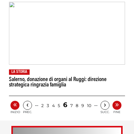
LA STORIA
Salerno, donazione di organi al Ruggi: direzione
strategica ringrazia famiglia
«
»
‹
›
6
…
…
2
3
4
5
7
8
9
10
INIZIO
PREC.
SUCC.
FINE