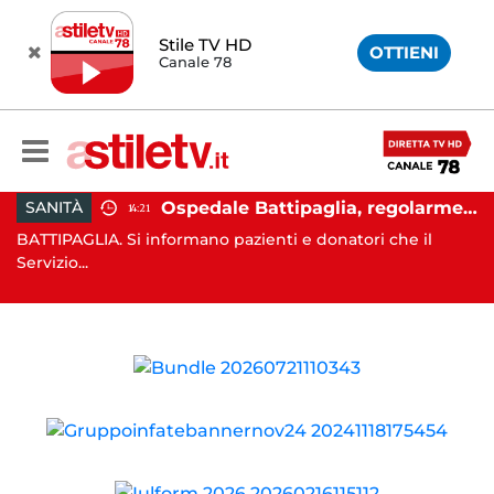
Stile TV HD
OTTIENI
Canale 78
rei, aumentano gli sfollati e infuria lo scontro politico
Ospedale Battipaglia, regolarmente in funzione il Servizio Trasfusionale
SANITÀ
14:21
7,
BATTIPAGLIA. Si informano pazienti e donatori che il
SA
Servizio...
e l