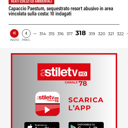
REATI EDILIZI ED AMBIENTALI
Capaccio Paestum, sequestrato resort abusivo in area
vincolata sulla costa: 10 indagati
«
‹
318
…
314
315
316
317
319
320
321
322
INIZIO
PREC.
SCARICA
L’APP