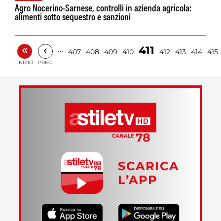
Agro Nocerino-Sarnese, controlli in azienda agricola:
alimenti sotto sequestro e sanzioni
«
‹
411
…
407
408
409
410
412
413
414
415
INIZIO
PREC.
SCARICA
L’APP