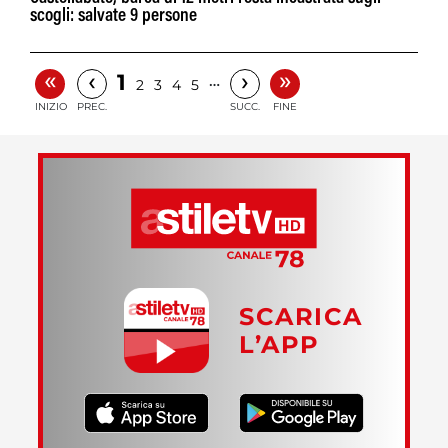
scogli: salvate 9 persone
«
»
‹
›
1
…
2
3
4
5
INIZIO
PREC.
SUCC.
FINE
SCARICA
L’APP