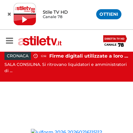
Stile TV HD
OTTIENI
Canale 78
nti, 19 scout dispersi in montagna salvati dai vigili del fuoco
Firme digitali utilizzate a loro insaputa: 9 indagati nel Vallo di Diano
CRONACA
12:41
SALA CONSILINA. Si ritrovano liquidatori e amministratori
C
di ...
Ca