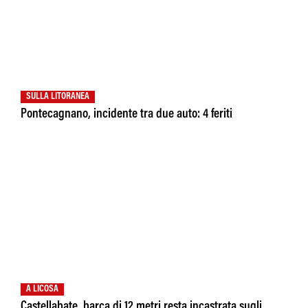
SULLA LITORANEA
Pontecagnano, incidente tra due auto: 4 feriti
A LICOSA
Castellabate, barca di 12 metri resta incastrata sugli