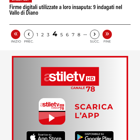
Firme digitali utilizzate a loro insaputa: 9 indagati nel
Vallo di Diano
«
»
‹
›
4
…
1
2
3
5
6
7
8
INIZIO
PREC.
SUCC.
FINE
SCARICA
L’APP