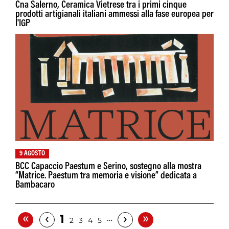
Cna Salerno, Ceramica Vietrese tra i primi cinque
prodotti artigianali italiani ammessi alla fase europea per
I'IGP
9 AGOSTO
BCC Capaccio Paestum e Serino, sostegno alla mostra
“Matrice. Paestum tra memoria e visione” dedicata a
Bambacaro
«
»
‹
›
1
…
2
3
4
5