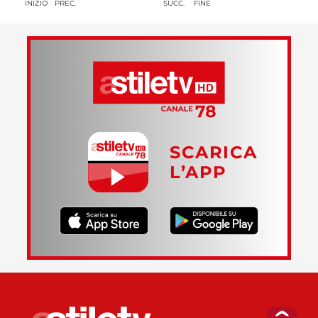
INIZIO
PREC.
SUCC.
FINE
SCARICA
L’APP