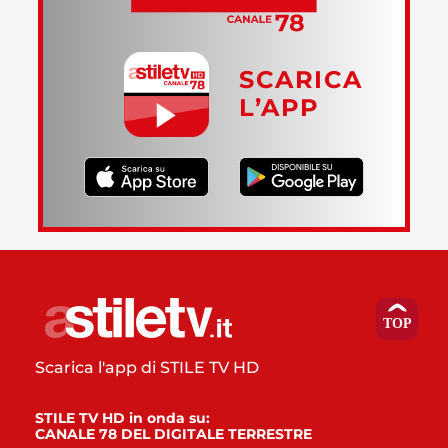
SCARICA
L’APP
Scarica l'app di STILE TV HD
STILE TV HD in onda su:
CANALE 78 DEL DIGITALE TERRESTRE