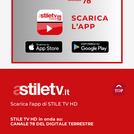
SCARICA
L’APP
Scarica l'app di STILE TV HD
STILE TV HD in onda su:
CANALE 78 DEL DIGITALE TERRESTRE