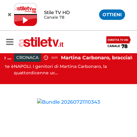
Stile TV HD
OTTIENI
Canale 78
Salerno, cadavere nel cortile di un palazzo: indaga la Polizia
Martina Carbonaro, braccialetto elettronico per i genitori della 14enne uccisa dall'ex
CRONACA
13:05
te è
NAPOLI. I genitori di Martina Carbonaro, la
quattordicenne uc...