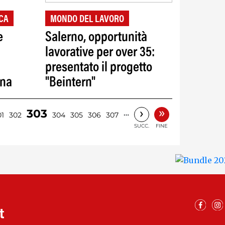
ICA
MONDO DEL LAVORO
e
Salerno, opportunità
lavorative per over 35:
presentato il progetto
na
"Beintern"
»
›
303
…
01
302
304
305
306
307
SUCC.
FINE