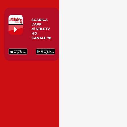
SCARICA
L’APP
di STILETV
HD
CANALE 78