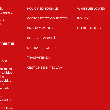
lla
POLICY EDITORIALE
WHISTLEBLOWER
Salerno al
CODICE ETICO CONDOTTA
POLICY
gli
/o
PRIVACY POLICY
COOKIE POLICY
POLICY DIVERSITÀ
ERRESTRE
DICHIARAZIONE DI
TRASPARENZA
LETV è
a
GESTIONE DEI RECLAMI
ziale, di
dio/video,
i e
spositivo
zo di
 e tutto
on
 è
esenti sul
un
nibile ad