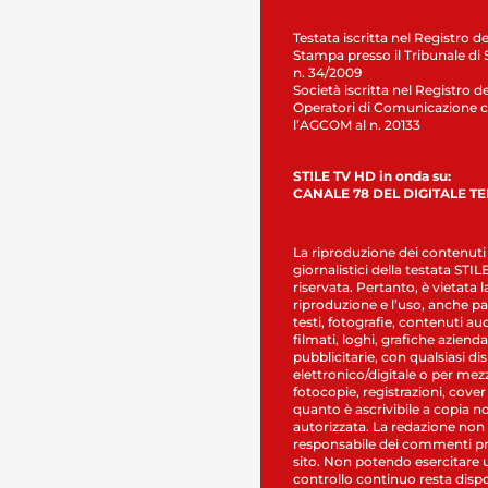
Testata iscritta nel Registro de
Stampa presso il Tribunale di 
n. 34/2009
Società iscritta nel Registro de
Operatori di Comunicazione c
l’AGCOM al n. 20133
STILE TV HD in onda su:
CANALE 78 DEL DIGITALE T
La riproduzione dei contenuti
giornalistici della testata STI
riservata. Pertanto, è vietata l
riproduzione e l’uso, anche par
testi, fotografie, contenuti au
filmati, loghi, grafiche aziendal
pubblicitarie, con qualsiasi di
elettronico/digitale o per mez
fotocopie, registrazioni, cover
quanto è ascrivibile a copia n
autorizzata. La redazione non
responsabile dei commenti pr
sito. Non potendo esercitare 
controllo continuo resta dispo