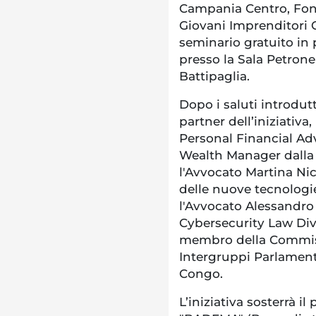
Campania Centro, Fond
Giovani Imprenditori C
seminario gratuito in 
presso la Sala Petron
Battipaglia.
Dopo i saluti introdutt
partner dell’iniziativa,
Personal Financial Adv
Wealth Manager dalla
l'Avvocato Martina Nico
delle nuove tecnologi
l'Avvocato Alessandro
Cybersecurity Law Di
membro della Commiss
Intergruppi Parlamenta
Congo.
L’iniziativa sosterrà il