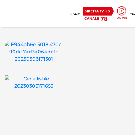
HOME
CR