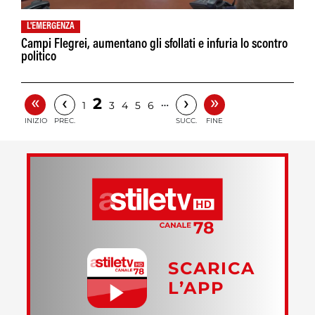
L'EMERGENZA
Campi Flegrei, aumentano gli sfollati e infuria lo scontro
politico
«
»
‹
›
2
…
1
3
4
5
6
INIZIO
PREC.
SUCC.
FINE
SCARICA
L’APP