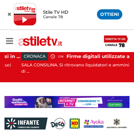
Stile TV HD
OTTIENI
Canale 78
Tramonti, 19 scout dispersi in montagna salvati dai vigili del fuoco
Firme digitali utilizzate a loro insaputa: 9 indagati nel Vallo di Di
CRONACA
12:41
SALA CONSILINA. Si ritrovano liquidatori e amministratori
di ...