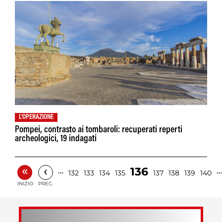
L'OPERAZIONE
Pompei, contrasto ai tombaroli: recuperati reperti
archeologici, 19 indagati
«
‹
136
…
…
132
133
134
135
137
138
139
140
INIZIO
PREC.