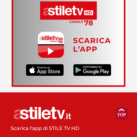
SCARICA
L’APP
Scarica l'app di STILE TV HD