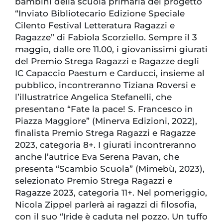
bambini della scuola primaria del progetto
“Inviato Bibliotecario Edizione Speciale
Cilento Festival Letteratura Ragazzi e
Ragazze” di Fabiola Scorziello. Sempre il 3
maggio, dalle ore 11.00, i giovanissimi giurati
del Premio Strega Ragazzi e Ragazze degli
IC Capaccio Paestum e Carducci, insieme al
pubblico, incontreranno Tiziana Roversi e
l’illustratrice Angelica Stefanelli, che
presentano “Fate la pace! S. Francesco in
Piazza Maggiore” (Minerva Edizioni, 2022),
finalista Premio Strega Ragazzi e Ragazze
2023, categoria 8+. I giurati incontreranno
anche l’autrice Eva Serena Pavan, che
presenta “Scambio Scuola” (Mimebù, 2023),
selezionato Premio Strega Ragazzi e
Ragazze 2023, categoria 11+. Nel pomeriggio,
Nicola Zippel parlerà ai ragazzi di filosofia,
con il suo “Iride è caduta nel pozzo. Un tuffo