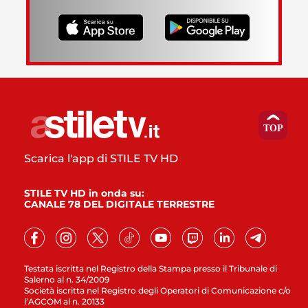
Scarica l'app di STILE TV HD
STILE TV HD in onda su:
CANALE 78 DEL DIGITALE TERRESTRE
Testata iscritta nel Registro della Stampa presso il Tribunale di
Salerno al n. 34/2009
Società iscritta nel Registro degli Operatori di Comunicazione c/o
l’AGCOM al n. 20133