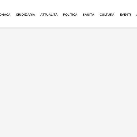
ONACA
GIUDIZIARIA
ATTUALITÀ
POLITICA
SANITÀ
CULTURA
EVENTI