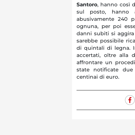
Santoro
, hanno così d
sul posto, hanno a
abusivamente 240 pi
ognuna, per poi ess
danni subiti si aggira
sarebbe possibile ri
di quintali di legna. I
accertati, oltre alla 
affrontare un proced
state notificate due
centinai di euro.