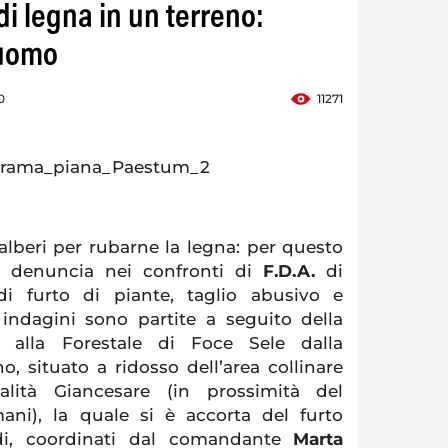
di legna in un terreno:
 uomo
0
11271
alberi per rubarne la legna: per questo
la denuncia nei confronti di
F.D.A.
di
di furto di piante, taglio abusivo e
ndagini sono partite a seguito della
 alla Forestale di Foce Sele dalla
no, situato a ridosso dell’area collinare
alità Giancesare (in prossimità del
ani), la quale si è accorta del furto
rdi, coordinati dal comandante
Marta