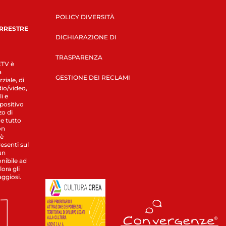
POLICY DIVERSITÀ
ERRESTRE
DICHIARAZIONE DI
TRASPARENZA
LETV è
a
GESTIONE DEI RECLAMI
ziale, di
dio/video,
i e
spositivo
zo di
 e tutto
on
 è
esenti sul
un
nibile ad
ora gli
aggiosi.