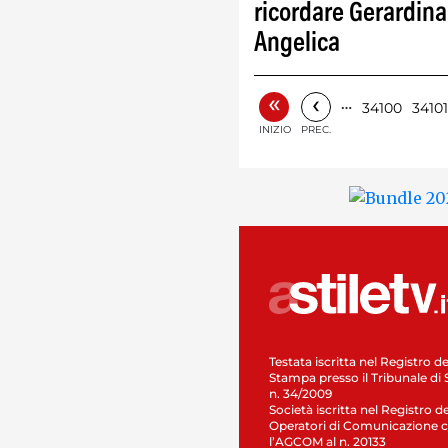
ricordare Gerardina
Angelica
«
‹
…
34100
34101
INIZIO
PREC.
Testata iscritta nel Registro de
Stampa presso il Tribunale di 
n. 34/2009
Società iscritta nel Registro de
Operatori di Comunicazione c
l’AGCOM al n. 20133