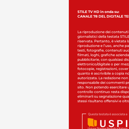
STILE TV HD in onda su:
CANALE 78 DEL DIGITALE T
La riproduzione dei contenuti
giornalistici della testata STI
riservata. Pertanto, è vietata l
riproduzione e l’uso, anche par
testi, fotografie, contenuti au
filmati, loghi, grafiche aziendal
pubblicitarie, con qualsiasi di
elettronico/digitale o per mez
fotocopie, registrazioni, cover
quanto è ascrivibile a copia n
autorizzata. La redazione non
responsabile dei commenti pr
sito. Non potendo esercitare 
controllo continuo resta dispo
eliminarli su segnalazione qual
stessi risultano offensivi e oltr