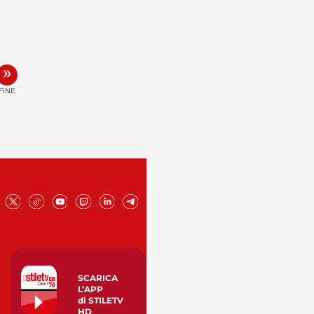
»
FINE
SCARICA
L’APP
di STILETV
HD