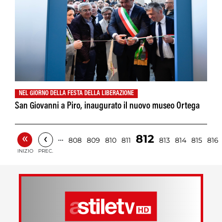
NEL GIORNO DELLA FESTA DELLA LIBERAZIONE
San Giovanni a Piro, inaugurato il nuovo museo Ortega
«
‹
812
…
808
809
810
811
813
814
815
816
INIZIO
PREC.