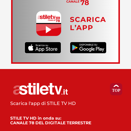
SCARICA
L’APP
Scarica l'app di STILE TV HD
STILE TV HD in onda su:
CANALE 78 DEL DIGITALE TERRESTRE