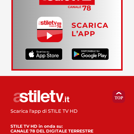
SCARICA
L’APP
Scarica l'app di STILE TV HD
STILE TV HD in onda su:
CANALE 78 DEL DIGITALE TERRESTRE