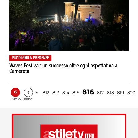
PIU' DI 5MILA PRESENZE
Waves Festival: un successo oltre ogni aspettativa a
Camerota
«
‹
816
…
812
813
814
815
817
818
819
820
INIZIO
PREC.