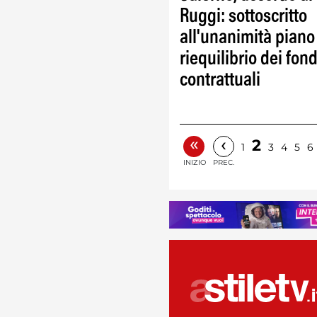
Ruggi: sottoscritto
all'unanimità piano
riequilibrio dei fond
contrattuali
«
‹
2
1
3
4
5
6
INIZIO
PREC.