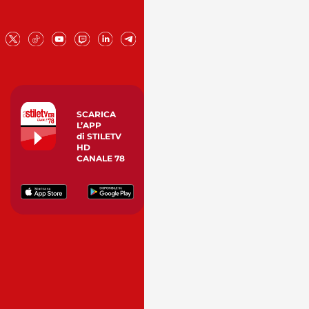
SCARICA
L’APP
di STILETV
HD
CANALE 78