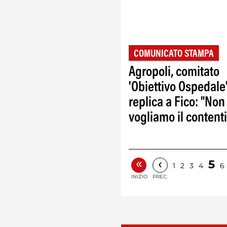
COMUNICATO STAMPA
Agropoli, comitato
'Obiettivo Ospedale
replica a Fico: "Non
vogliamo il content
«
‹
5
1
2
3
4
6
INIZIO
PREC.