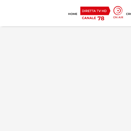
HOME
CR