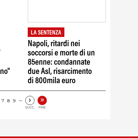
LA SENTENZA
Napoli, ritardi nei
'
soccorsi e morte di un
85enne: condannate
ino"
due Asl, risarcimento
di 800mila euro
»
›
…
7
8
9
SUCC.
FINE