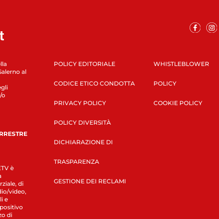
lla
POLICY EDITORIALE
WHISTLEBLOWER
Salerno al
CODICE ETICO CONDOTTA
POLICY
gli
/o
PRIVACY POLICY
COOKIE POLICY
POLICY DIVERSITÀ
ERRESTRE
DICHIARAZIONE DI
TRASPARENZA
LETV è
a
GESTIONE DEI RECLAMI
ziale, di
dio/video,
i e
spositivo
zo di