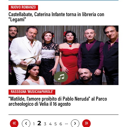
NUOVO ROMANZO
Castellabate, Caterina Infante torna in libreria con
"Legami"
RASSEGNA 'MUSICA&PAROLE'
"Matilde, l'amore proibito di Pablo Neruda" al Parco
archeologico di Velia il 16 agosto
«
»
‹
›
2
…
1
3
4
5
6