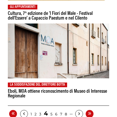
GLI APPUNTAMENTI
Cultura, 7^ edizione de 'I Fiori del Male - Festival
dell'Essere' a Capaccio Paestum e nel Cilento
LA SODDISFAZIONE DEL DIRETTORE BOTTA
Eboli, MOA ottiene riconoscimento di Museo di Interesse
Regionale
«
»
‹
›
4
…
1
2
3
5
6
7
8