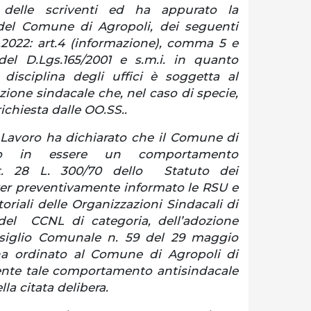
 delle scriventi ed ha appurato la
 del Comune di Agropoli, dei seguenti
1.2022: art.4 (informazione), comma 5 e
 del D.Lgs.165/2001 e s.m.i. in quanto
 disciplina degli uffici è soggetta al
zione sindacale che, nel caso di specie,
chiesta dalle OO.SS..
l Lavoro ha dichiarato che il Comune di
to in essere un comportamento
rt. 28 L. 300/70 dello Statuto dei
ver preventivamente informato le RSU e
toriali delle Organizzazioni Sindacali di
 del CCNL di categoria, dell’adozione
nsiglio Comunale n. 59 del 29 maggio
, ha ordinato al Comune di Agropoli di
nte tale comportamento antisindacale
lla citata delibera.