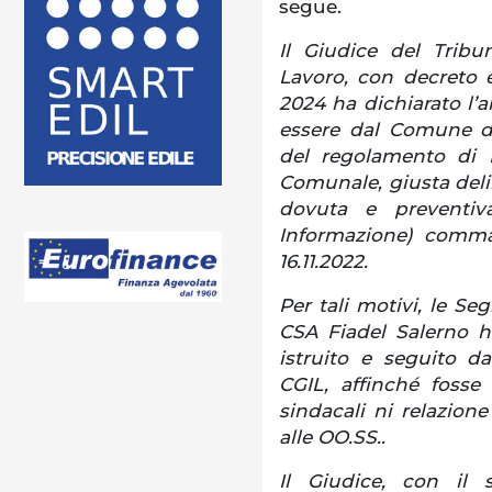
segue.
Il Giudice del Tribu
Lavoro, con decreto 
2024 ha dichiarato l’a
essere dal Comune di
del regolamento di P
Comunale, giusta deli
dovuta e preventiva
Informazione) comma 
16.11.2022.
Per tali motivi, le Se
CSA Fiadel Salerno h
istruito e seguito dal
CGIL, affinché fosse
sindacali ni relazion
alle OO.SS..
Il Giudice, con il 