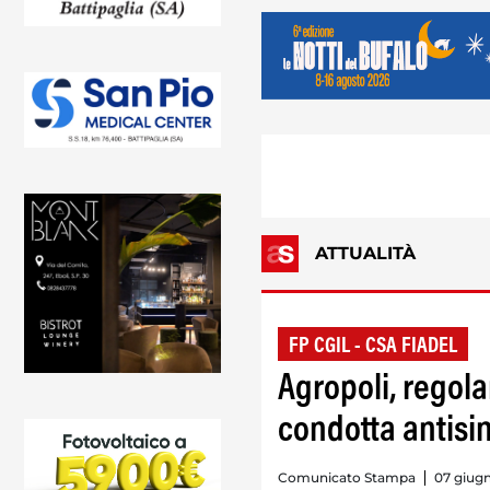
ATTUALITÀ
FP CGIL - CSA FIADEL
Agropoli, regol
condotta antis
Comunicato Stampa
07 giug