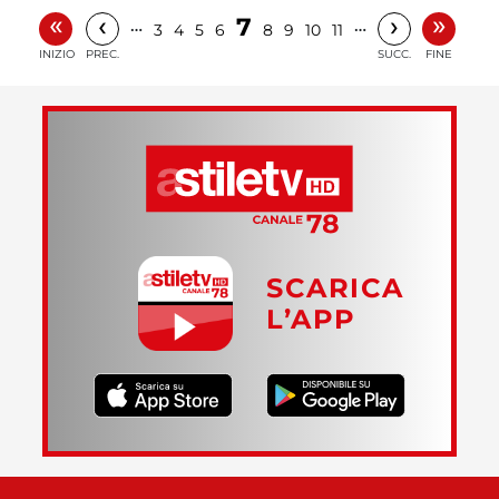
«
»
‹
›
7
…
…
3
4
5
6
8
9
10
11
INIZIO
PREC.
SUCC.
FINE
SCARICA
L’APP