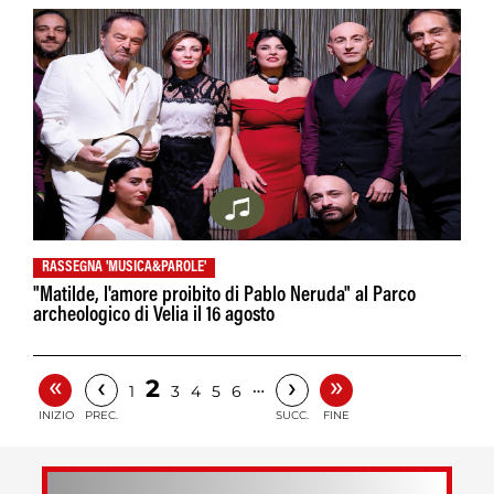
RASSEGNA 'MUSICA&PAROLE'
"Matilde, l'amore proibito di Pablo Neruda" al Parco
archeologico di Velia il 16 agosto
«
»
‹
›
2
…
1
3
4
5
6
INIZIO
PREC.
SUCC.
FINE