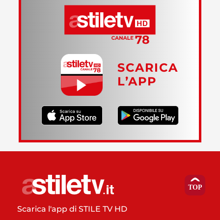
SCARICA
L’APP
Scarica l'app di STILE TV HD