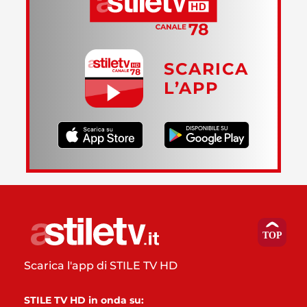
SCARICA
L’APP
Scarica l'app di STILE TV HD
STILE TV HD in onda su: