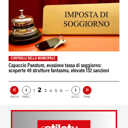
CONTROLLI DELLA MUNICIPALE
Capaccio Paestum, evasione tassa di soggiorno:
scoperte 49 strutture fantasma, elevate 132 sanzioni
«
»
‹
›
2
…
1
3
4
5
6
INIZIO
PREC.
SUCC.
FINE