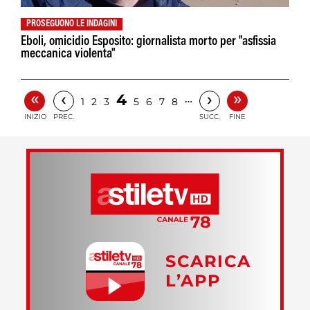
PROSEGUONO LE INDAGINI
Eboli, omicidio Esposito: giornalista morto per "asfissia
meccanica violenta"
«
»
‹
›
4
…
1
2
3
5
6
7
8
INIZIO
PREC.
SUCC.
FINE
SCARICA
L’APP