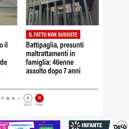
IL FATTO NON SUSSISTE
 il
Battipaglia, presunti
maltrattamenti in
ade
famiglia: 46enne
o
assolto dopo 7 anni
»
›
…
7
8
9
SUCC.
FINE