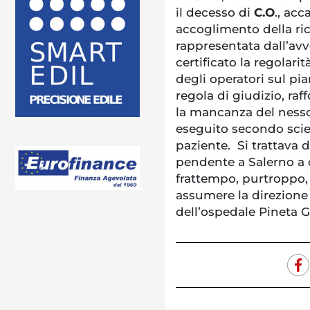
il decesso di
C.O
., ac
accoglimento della ric
rappresentata dall’av
certificato la regolari
degli operatori sul pi
regola di giudizio, raf
la mancanza del nesso 
eseguito secondo scien
paziente. Si trattava
pendente a Salerno a 
frattempo, purtroppo, 
assumere la direzione
dell’ospedale Pineta G