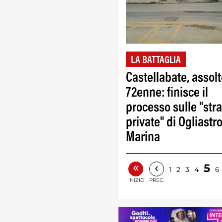
LA BATTAGLIA
Castellabate, assolto
72enne: finisce il
processo sulle "str
private" di Ogliastr
Marina
«
‹
5
1
2
3
4
6
INIZIO
PREC.