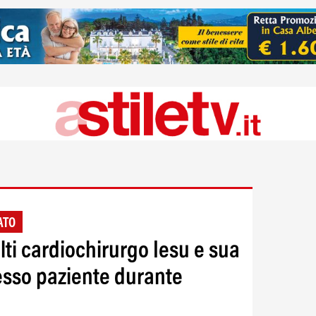
ATO
lti cardiochirurgo Iesu e sua
esso paziente durante