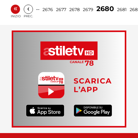
«
‹
2680
…
2676
2677
2678
2679
2681
268
INIZIO
PREC.
SCARICA
L’APP