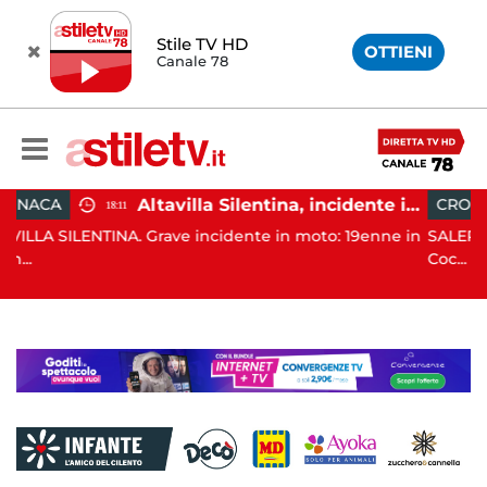
Stile TV HD
OTTIENI
Canale 78
Altavilla Silentina, incidente in moto nella notte: 19enne in prognosi riservata
CRONACA
16:43
ve incidente in moto: 19enne in
SALERNO. Colpi di pistola son
Coc...