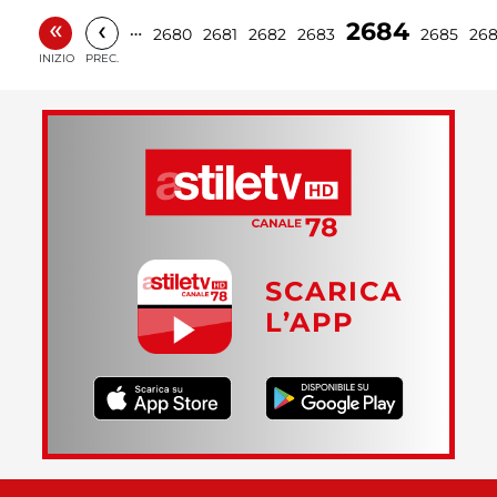
«
‹
2684
…
2680
2681
2682
2683
2685
26
INIZIO
PREC.
SCARICA
L’APP