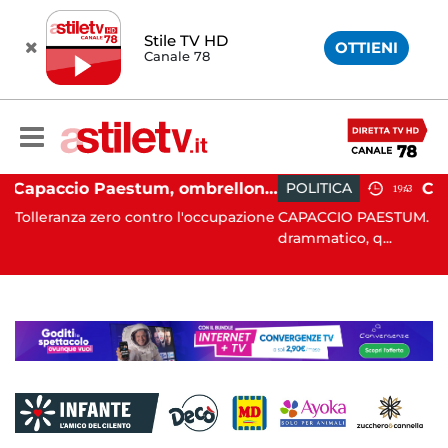
Stile TV HD
OTTIENI
Canale 78
Capaccio Paestum, ombrellone selvaggio: blitz della Municipale, sgomberate tutte le spiagge libere
POLITICA
19:43
ntro l'occupazione
CAPACCIO PAESTUM. È stato un Consiglio
drammatico, q...