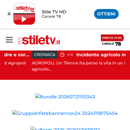
Stile TV HD
OTTIENI
Canale 78
Agropoli, botte a madre e sorella per ottenere denaro: 31enne in carcere
CRONACA
15:35
Agropoli
AGROPOLI. Un 71enne ha perso la vita in un inciden
agricolo...