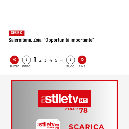
SERIE C
Salernitana, Zoia: "Opportunità importante"
«
»
‹
›
1
…
2
3
4
5
INIZIO
PREC.
SUCC.
FINE
SCARICA