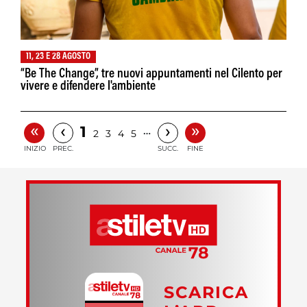
11, 23 E 28 AGOSTO
“Be The Change”, tre nuovi appuntamenti nel Cilento per
vivere e difendere l'ambiente
«
»
‹
›
1
…
2
3
4
5
INIZIO
PREC.
SUCC.
FINE
SCARICA