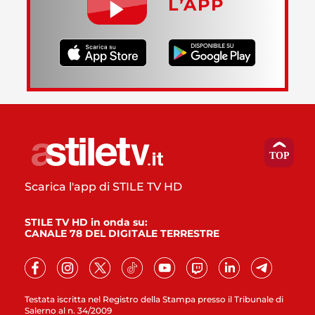
L’APP
Scarica l'app di STILE TV HD
STILE TV HD in onda su:
CANALE 78 DEL DIGITALE TERRESTRE
Testata iscritta nel Registro della Stampa presso il Tribunale di
Salerno al n. 34/2009