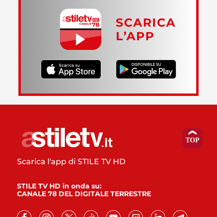
SCARICA
L’APP
Scarica l'app di STILE TV HD
STILE TV HD in onda su:
CANALE 78 DEL DIGITALE TERRESTRE