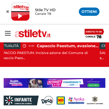
Stile TV HD
OTTIENI
Canale 78
Capaccio Paestum, evasione tassa di soggiorno: scoperte 49 strutture fantasma, elevate 132 sanzioni
CRONACA
13:55
ncisiva azione del Comune di
SALERNO. E' stato scopert
a...