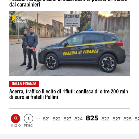
dai carabinieri
DALLA FINANZA
Acerra, traffico illecito di rifiuti: confisca di oltre 200 mln
di euro ai fratelli Pellini
«
‹
825
…
821
822
823
824
826
827
828
8
INIZIO
PREC.