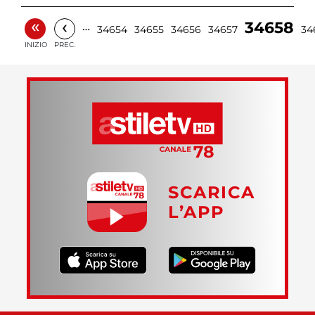
«
‹
34658
…
34654
34655
34656
34657
34
INIZIO
PREC.
SCARICA
L’APP