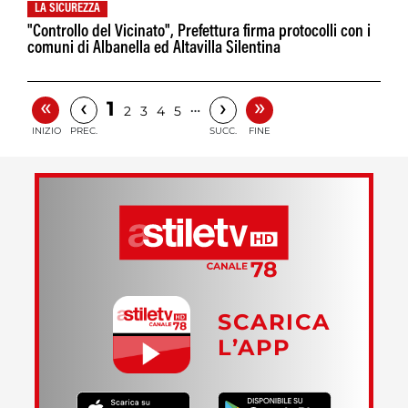
LA SICUREZZA
"Controllo del Vicinato", Prefettura firma protocolli con i
comuni di Albanella ed Altavilla Silentina
«
»
‹
›
1
…
2
3
4
5
INIZIO
PREC.
SUCC.
FINE
SCARICA
L’APP