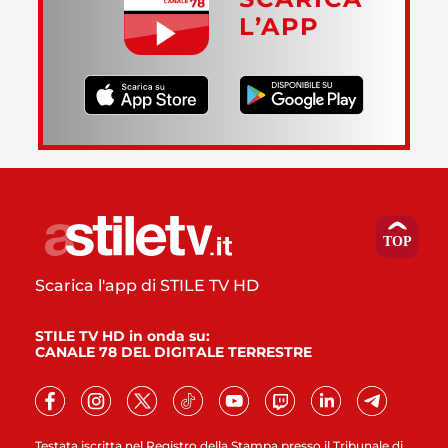
L’APP
Scarica l'app di STILE TV HD
STILE TV HD in onda su:
CANALE 78 DEL DIGITALE TERRESTRE
Testata iscritta nel Registro della Stampa presso il Tribunale di