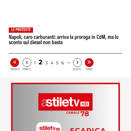
LE PROTESTE
Napoli, caro carburanti: arriva la proroga in CdM, ma lo
sconto sul diesel non basta
«
»
‹
›
2
…
1
3
4
5
6
INIZIO
PREC.
SUCC.
FINE
SCARICA