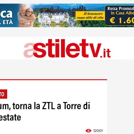
TO
, torna la ZTL a Torre di
'estate
12001