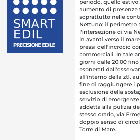
periodo, quello estivo
aumento di presenze t
soprattutto nelle contr
Nettuno: il perimetro 
l'intersezione di via
in avanti verso il mare 
pressi dell'incrocio con
commerciali. In tale are
giorni dalle 20.00 fin
esonerati dall'osservan
all'interno della ztl, a
fine di raggiungere i p
esclusione della sosta; 
servizio di emergenze o
addetta alla pulizia del
stesso orario, via Erm
doppio senso di circo
Torre di Mare.