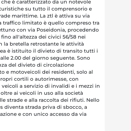
, che è caratterizzato da un notevole
uristiche su tutto il comprensorio e
ade marittime. La ztl è attiva su via
a traffico limitato è quello compreso tra
 Nettuno con via Poseidonia, procedendo
fino all'altezza dei civici 56/58 nei
 la bretella retrostante le attività
a è istituito il divieto di transito tutti i
o alle 2.00 del giorno seguente. Sono
za del divieto di circolazione
uto e motoveicoli dei residenti, solo al
ropri cortili o autorimesse, con
veicoli a servizio di invalidi e i mezzi in
ltre ai veicoli in uso alla società
le strade e alla raccolta dei rifiuti. Nello
es diventa strada priva di sbocco, a
lazione e con unico accesso da via