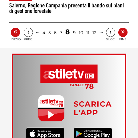
Salerno, Regione Campania presenta il bando sui piani
di gestione forestale
«
»
‹
›
8
…
…
4
5
6
7
9
10
11
12
INIZIO
PREC.
SUCC.
FINE
SCARICA
L’APP