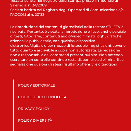
Testata iscritta nel Registro della Stampa presso il Tribunale di
Salerno al n. 34/2009
Società iscritta nel Registro degli Operatori di Comunicazione c/o
l’AGCOM al n. 20133
La riproduzione dei contenuti giornalistici della testata STILETV è
riservata. Pertanto, è vietata la riproduzione e l’uso, anche parziale,
di testi, fotografie, contenuti audio/video, filmati, loghi, grafiche
aziendali e pubblicitarie, con qualsiasi dispositivo
elettronico/digitale o per mezzo di fotocopie, registrazioni, cover e
tutto quanto è ascrivibile a copia non autorizzata. La redazione
non è responsabile dei commenti presenti sul sito. Non potendo
esercitare un controllo continuo resta disponibile ad eliminarli su
segnalazione qualora gli stessi risultano offensivi e oltraggiosi.
POLICY EDITORIALE
CODICE ETICO CONDOTTA
PRIVACY POLICY
POLICY DIVERSITÀ