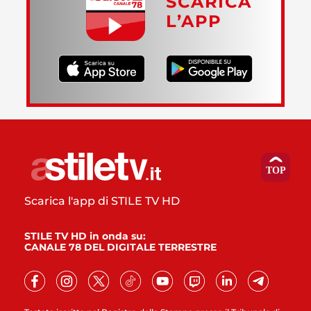
SCARICA
L’APP
Scarica l'app di STILE TV HD
STILE TV HD in onda su:
CANALE 78 DEL DIGITALE TERRESTRE