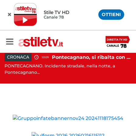
Stile TV HD
OTTIENI
Canale 78
, tenta di truffare anziana: 16enne denunciato dai carabinieri
Pontecagnano, si ribalta con l'auto alla rotatoria: giovane ferito
CRONACA
10:09
o
PONTECAGNANO. Incidente stradale, nella notte, a
C
Pontecagnano...
Ca