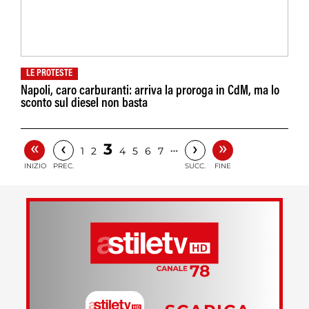
LE PROTESTE
Napoli, caro carburanti: arriva la proroga in CdM, ma lo
sconto sul diesel non basta
«
»
‹
›
3
…
1
2
4
5
6
7
INIZIO
PREC.
SUCC.
FINE