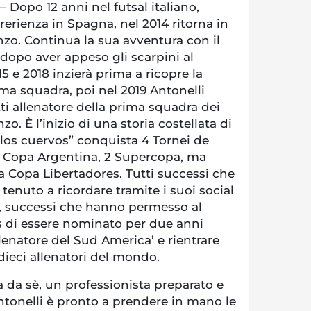
 – Dopo 12 anni nel futsal italiano,
ererienza in Spagna, nel 2014 ritorna in
zo. Continua la sua avventura con il
dopo aver appeso gli scarpini al
015 e 2018 inzierà prima a ricopre la
ima squadra, poi nel 2019 Antonelli
etti allenatore della prima squadra dei
o. È l’inizio di una storia costellata di
 “los cuervos” conquista 4 Tornei de
 3 Copa Argentina, 2 Supercopa, ma
 la Copa Libertadores. Tutti successi che
 tenuto a ricordare tramite i suoi social
, successi che hanno permesso al
s di essere nominato per due anni
llenatore del Sud America’ e rientrare
 dieci allenatori del mondo.
a da sè, un professionista preparato e
tonelli è pronto a prendere in mano le