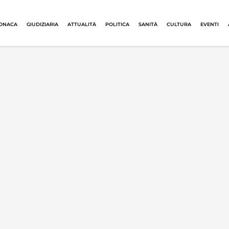
ONACA
GIUDIZIARIA
ATTUALITÀ
POLITICA
SANITÀ
CULTURA
EVENTI