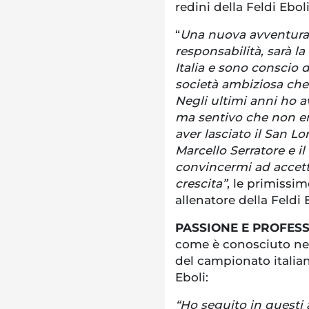
redini della Feldi Eboli
“
Una nuova avventura 
responsabilità, sarà l
Italia e sono conscio d
società ambiziosa che
Negli ultimi anni ho av
ma sentivo che non er
aver lasciato il San L
Marcello Serratore e 
convincermi ad accett
crescita”
, le primissi
allenatore della Feldi 
PASSIONE E PROFESS
come è conosciuto nel
del campionato italian
Eboli:
“Ho seguito in questi 