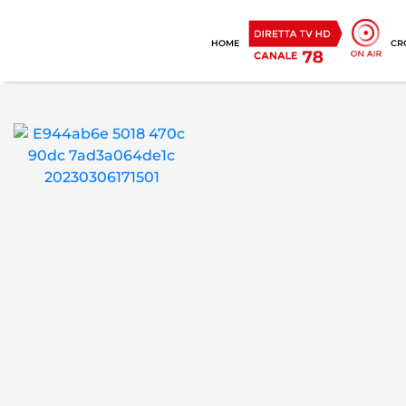
HOME
CR