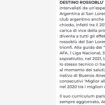
DESTINO ROSSOBLU
’
intervallati da un’esp
Argentina al San Loren
club argentino anche 
chiodo, infatti tra il 2
carica di vice della pr
diventa a tutti gli eff
rossoblù del San Lorenz
trionfi. Alla guida dei
AFA, 1 Liga Nacional,
soprattutto, nel 2021,
lo stesso tecnico ci ha
al momento dei saluti
nativo di Buenos Aire
consecutivi ‘Miglior a
nel 2020 tra i migliori
Il suo curriculum parl
sempre aggiornato, An