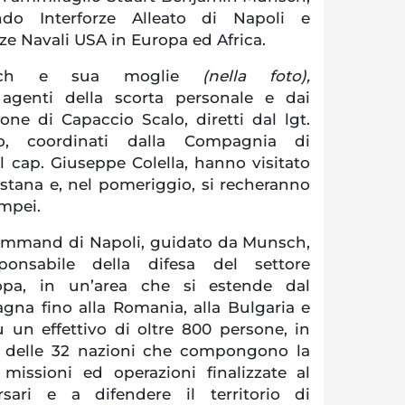
o Interforze Alleato di Napoli e
e Navali USA in Europa ed Africa.
unsch e sua moglie
(nella foto),
agenti della scorta personale e dai
ione di Capaccio Scalo, diretti dal lgt.
o, coordinati dalla Compagnia di
l cap. Giuseppe Colella, hanno visitato
estana e, nel pomeriggio, si recheranno
ompei.
 Command di Napoli, guidato da Munsch,
nsabile della difesa del settore
ropa, in un’area che si estende dal
agna fino alla Romania, alla Bulgaria e
u un effettivo di oltre 800 persone, in
3 delle 32 nazioni che compongono la
issioni ed operazioni finalizzate al
rsari e a difendere il territorio di