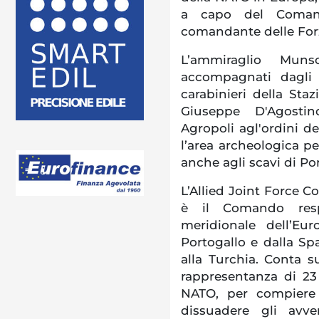
a capo del Comand
comandante delle Forz
L’ammiraglio M
accompagnati dagli 
carabinieri della Staz
Giuseppe D'Agostin
Agropoli agl'ordini de
l’area archeologica p
anche agli scavi di P
L’Allied Joint Force
è il Comando respo
meridionale dell’Eu
Portogallo e dalla Sp
alla Turchia. Conta s
rappresentanza di 2
NATO, per compiere m
dissuadere gli avve