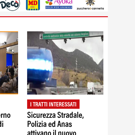
I TRATTI INTERESSATI
erno
Sicurezza Stradale,
di
Polizia ed Anas
attivano il nuovo