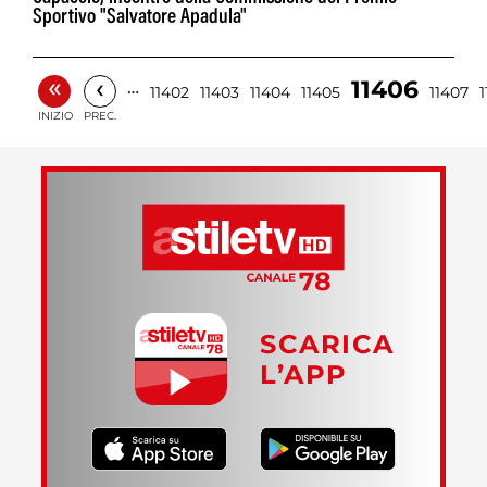
Sportivo "Salvatore Apadula"
«
‹
11406
…
11402
11403
11404
11405
11407
INIZIO
PREC.
SCARICA
L’APP