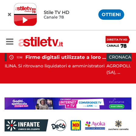
Stile TV HD
OTTIENI
Canale 78
Firme digitali utilizzate a loro insaputa: 9 indagati nel Vallo di Diano
CRONACA
11:33
quidatori e amministratori
AGROPOLI. Nella notte del 6 agosto 
(SA), ...