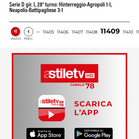
Serie D gir. I, 28° turno: Hinterreggio-Agropoli 1-1,
Neapolis-Battipagliese 3-1
«
‹
11409
…
11405
11406
11407
11408
11410
1
INIZIO
PREC.
SCARICA
L’APP