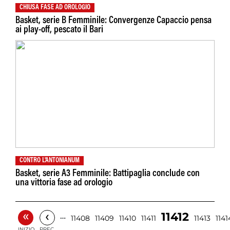
CHIUSA FASE AD OROLOGIO
Basket, serie B Femminile: Convergenze Capaccio pensa
ai play-off, pescato il Bari
CONTRO L'ANTONIANUM
Basket, serie A3 Femminile: Battipaglia conclude con
una vittoria fase ad orologio
«
‹
11412
…
11408
11409
11410
11411
11413
1141
INIZIO
PREC.