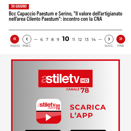
30 GIUGNO
Bcc Capaccio Paestum e Serino, "Il valore dell'artigianato
nell'area Cilento Paestum": incontro con la CNA
«
»
‹
›
10
…
…
6
7
8
9
11
12
13
14
INIZIO
PREC.
SUCC.
FINE
SCARICA
L’APP